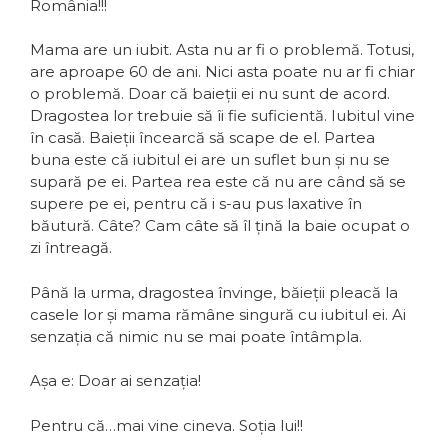
România!!!
Mama are un iubit. Asta nu ar fi o problemă. Totusi,
are aproape 60 de ani. Nici asta poate nu ar fi chiar
o problemă. Doar că baieții ei nu sunt de acord.
Dragostea lor trebuie să îi fie suficientă. Iubitul vine
în casă. Baieții încearcă să scape de el. Partea
buna este că iubitul ei are un suflet bun și nu se
supară pe ei. Partea rea este că nu are când să se
supere pe ei, pentru că i s-au pus laxative în
băutură. Câte? Cam câte să îl țină la baie ocupat o
zi întreagă.
Până la urma, dragostea învinge, băieții pleacă la
casele lor și mama rămâne singură cu iubitul ei. Ai
senzația că nimic nu se mai poate întâmpla.
Așa e: Doar ai senzația!
Pentru că…mai vine cineva. Soția lui!!