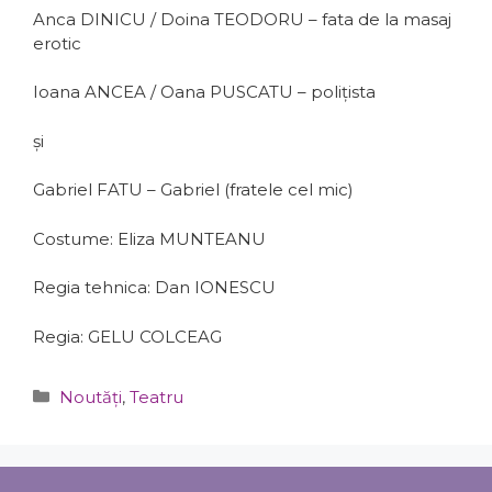
Anca DINICU / Doina TEODORU – fata de la masaj
erotic
Ioana ANCEA / Oana PUSCATU – polițista
și
Gabriel FATU – Gabriel (fratele cel mic)
Costume: Eliza MUNTEANU
Regia tehnica: Dan IONESCU
Regia: GELU COLCEAG
Categorii
Noutăți
,
Teatru