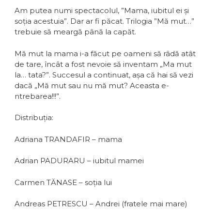
Am putea numi spectacolul, ”Mama, iubitul ei și
soția acestuia”. Dar ar fi păcat. Trilogia ”Mă mut…”
trebuie să meargă până la capăt.
Mă mut la mama i-a făcut pe oameni să râdă atât
de tare, încât a fost nevoie să inventam „Ma mut
la… tata?”. Succesul a continuat, așa că hai să vezi
dacă „Mă mut sau nu mă mut? Aceasta e-
ntrebarea!!!”.
Distribuția:
Adriana TRANDAFIR – mama
Adrian PADURARU – iubitul mamei
Carmen TĂNASE – soția lui
Andreas PETRESCU – Andrei (fratele mai mare)