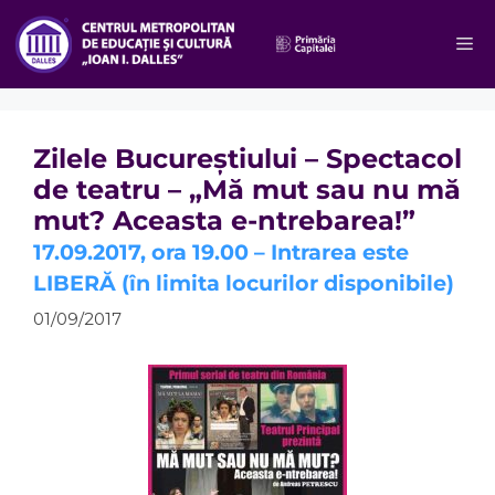
Sari
la
M
conținut
Zilele Bucureştiului – Spectacol
de teatru – „Mă mut sau nu mă
mut? Aceasta e-ntrebarea!”
17.09.2017, ora 19.00 – Intrarea este
LIBERĂ (în limita locurilor disponibile)
01/09/2017