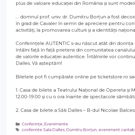
plus de valoare educaţiei din România şi sunt model
… domnul prof. univ. dr. Dumitru Borțun a fost decor
în grad de Cavaler în semn de apreciere pentru contr
activităţi, la promovarea culturii şi a identităţii naţio
Conferințele AUTENTIC s-au născut atât din dorința 
întâlni față în față prietenii din comunitatea canalu
de valorile educației autentice. Întâlnirile vor continua
Dalles. Vă așteptăm!
Biletele pot fi cumpărate online pe ticketstore.ro sau
1. Casa de bilete a Teatrului Național de Opereta și M
12.00-19.00 și cu o ora înainte de spectacole sâmbăt
2. Casa de bilete a Sălii Dalles – B-dul Nicolae Balcesc
Categorii
Conferinţe
,
Evenimente
Etichete
conferinte Sala Dalles
,
Dumitru Borțun
,
eveniment caritabi