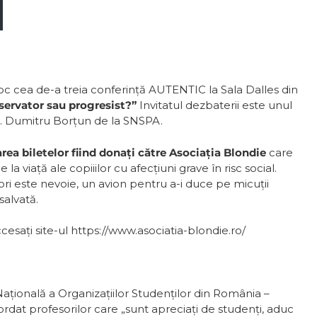
 loc cea de-a treia conferință AUTENTIC la Sala Dalles din
ervator sau progresist?”
Invitatul dezbaterii este unul
 dr. Dumitru Borțun de la SNSPA.
rea biletelor fiind donați către Asociația Blondie
care
a viață ale copiiilor cu afecțiuni grave în risc social.
ri este nevoie, un avion pentru a-i duce pe micuții
salvată.
esați site-ul https://www.asociatia-blondie.ro/
aţională a Organizaţiilor Studenţilor din România –
rdat profesorilor care „sunt apreciaţi de studenţi, aduc