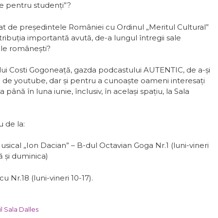
e pentru studenţi”?
at de președintele României cu Ordinul „Meritul Cultural”
ibuţia importantă avută, de-a lungul întregii sale
nale româneşti?
lui Costi Gogoneață, gazda podcastului AUTENTIC, de a-și
lui de youtube, dar și pentru a cunoaște oameni interesați
 până în luna iunie, înclusiv, în același spațiu, la Sala
 de la:
usical „Ion Dacian” – B-dul Octavian Goga Nr.1 (luni-vineri
ă și duminica)
u Nr.18 (luni-vineri 10-17).
l Sala Dalles