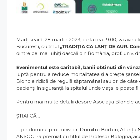
Marți seară, 28 martie 2023, de la ora 19:00, va avea
București, cu titlul
„TRADIȚIA CA LANȚ DE AUR. Cons
dintre cei mai iubiți dascăli din România, prof. univ.
Evenimentul este caritabil, banii obținuți din vânza
luptă pentru a reduce mortalitatea și a crește șansele l
Blondie ridică de regulă săptămânal sau ori de câte o
pacienți în siguranță la spitalul unde viața le poate fi 
Pentru mai multe detalii despre Asociația Blondie acc
ȘTIAI CĂ…
… pe domnul prof. univ. dr. Dumitru Borțun, Alianţa N
ANSOC l-a premiat cu titlul de Profesor Bologna, aco