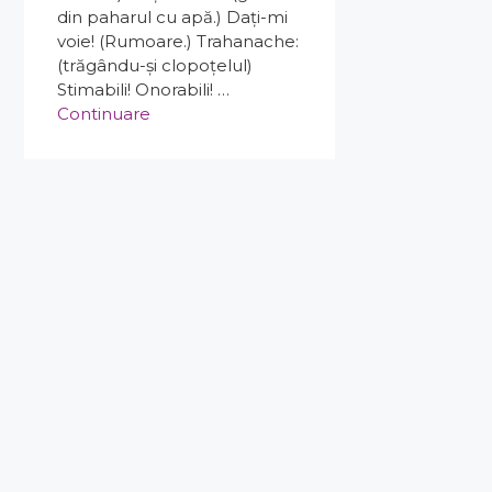
din paharul cu apă.) Daţi-mi
voie! (Rumoare.) Trahanache:
(trăgându-şi clopoţelul)
Stimabili! Onorabili! …
Continuare