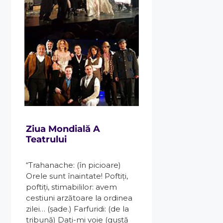
Ziua Mondială A
Teatrului
“Trahanache: (în picioare)
Orele sunt înaintate! Poftiţi,
poftiţi, stimabililor: avem
cestiuni arzătoare la ordinea
zilei… (şade.) Farfuridi: (de la
tribună) Daţi-mi voie (gustă