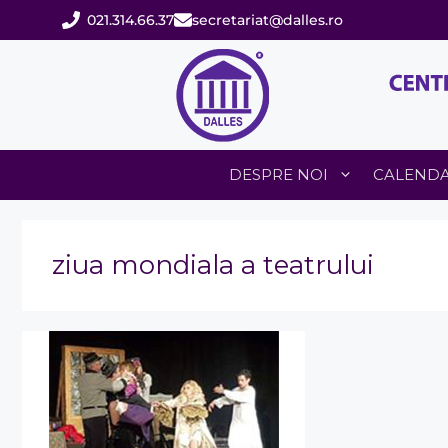
Sari
021.314.66.37
secretariat@dalles.ro
la
conținut
DESPRE NOI
CALEND
ziua mondiala a teatrului