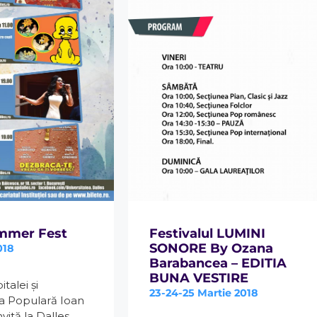
Festivalul LUMINI
ummer Fest
SONORE By Ozana
018
Barabancea – EDITIA
BUNA VESTIRE
talei și
23-24-25 Martie 2018
ea Populară Ioan
nvită la Dalles