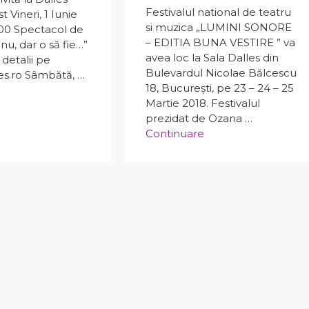
Festivalul national de teatru
Vineri, 1 Iunie
si muzica „LUMINI SONORE
.00 Spectacol de
– EDITIA BUNA VESTIRE ” va
nu, dar o să fie…”
avea loc la Sala Dalles din
i detalii pe
Bulevardul Nicolae Bălcescu
s.ro Sâmbătă, …
18, București, pe 23 – 24 – 25
Martie 2018. Festivalul
prezidat de Ozana …
Continuare