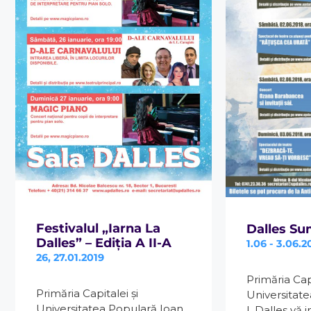
Festivalul „Iarna La
Dalles S
Dalles” – Ediția A II-A
1.06 - 3.06.2
26, 27.01.2019
Primăria Capi
Primăria Capitalei și
Universitat
Universitatea Populară Ioan
I. Dalles vă i