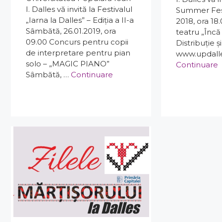
I. Dalles vă invită la Festivalul
Summer Fest 
„Iarna la Dalles” – Ediția a II-a
2018, ora 18
Sâmbătă, 26.01.2019, ora
teatru „Încă 
09.00 Concurs pentru copii
Distribuție ș
de interpretare pentru pian
www.updalle
solo – „MAGIC PIANO”
Continuare
Sâmbătă, …
Continuare