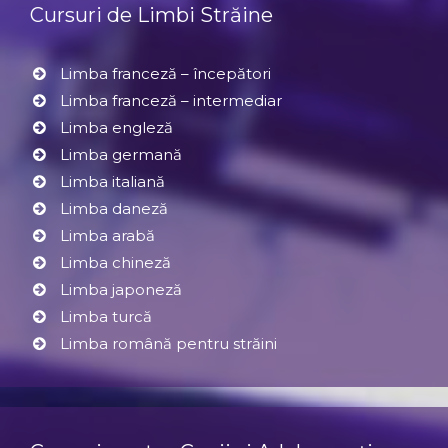
Cursuri de Limbi Străine
Limba franceză – începători
Limba franceză – intermediar
Limba engleză
Limba germană
Limba italiană
Limba daneză
Limba arabă
Limba chineză
Limba japoneză
Limba turcă
Limba română pentru străini