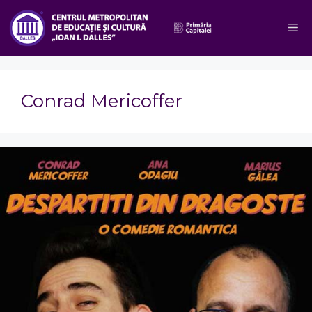
Sari
la
M
conținut
Conrad Mericoffer