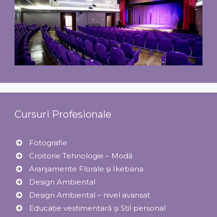
Cursuri Profesionale
Fotografie
Croitorie Tehnologie – Modă
Aranjamente Florale şi Ikebana
Design Ambiental
Design Ambiental – nivel avansat
Educație vestimentară și Stil personal