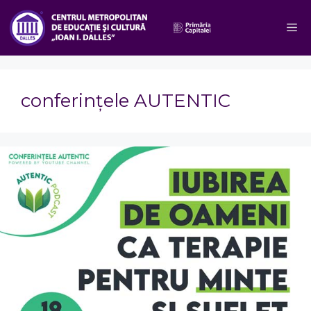
Sari
la
M
conținut
conferințele AUTENTIC