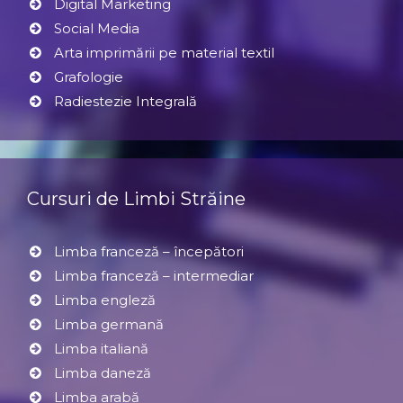
Digital Marketing
Social Media
Arta imprimării pe material textil
Grafologie
Radiestezie Integrală
Cursuri de Limbi Străine
Limba franceză – începători
Limba franceză – intermediar
Limba engleză
Limba germană
Limba italiană
Limba daneză
Limba arabă