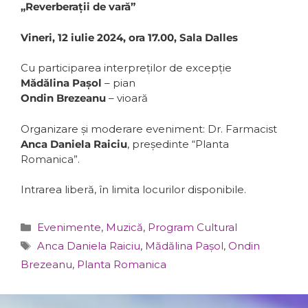
„Reverberații de vară”
Vineri, 12 iulie 2024, ora 17.00, Sala Dalles
Cu participarea interpreților de excepție
Mădălina Pașol
– pian
Ondin Brezeanu
– vioară
Organizare și moderare eveniment: Dr. Farmacist
Anca Daniela Raiciu
, președinte “Planta
Romanica”.
Intrarea liberă, în limita locurilor disponibile.
Categorii
Evenimente
,
Muzică
,
Program Cultural
Etichete
Anca Daniela Raiciu
,
Mădălina Pașol
,
Ondin
Brezeanu
,
Planta Romanica