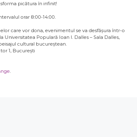
forma picătura în infinit!
ntervalul orar 8:00-14:00.
celor care vor dona, evenimentul se va desfăşura într-o
la Universitatea Populară Ioan I. Dalles – Sala Dalles,
 peisajul cultural bucureștean.
tor 1, București
sânge
.