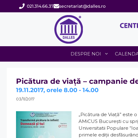
Sari
021.314.66.37
secretariat@dalles.ro
la
conținut
DESPRE NOI
CALEND
Picătura de viață – campanie 
19.11.2017, orele 8.00 - 14.00
03/11/2017
„Picătura de Viaţă” este
AMiCUS București cu sprij
Universitatii Populare “Ioa
primele ediții desfăsurând