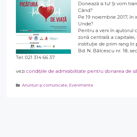
Donează si tu! Și vom trans
Când?
Pe 19 noiembrie 2017, în i
Unde?
Pentru a veni în ajutorul 
zonă centrală a capitalei, 
instituție de prim rang în
Bd. N. Bălcescu nr. 18, sec
Tel: 021 314 66 37
vezi
condițiile de admisibilitate pentru donarea de 
Categorii
Anunțuri și comunicate
,
Evenimente