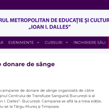
AR
EVENIMENTE
CURSURI
INCHIRIERE SĂLI
de donare de sânge
 o campanie de donare de sânge organizată de către
inul Centrului de Transfuzie Sanguină București si al
n I. Dalles”- București. Campania se află la a treia ediţie,
u-se la Târgu Mureş şi Timişoara.