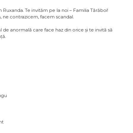
fan Ruxanda. Te invităm pe la noi – Familia Tărăboi!
, ne contrazicem, facem scandal.
 de anormală care face haz din orice și te invită să
ță.
ngu
nt