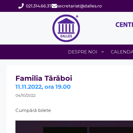
Sari
021.314.66.37
secretariat@dalles.ro
la
conținut
DESPRE NOI
CALEND
Familia Tărăboi
11.11.2022, ora 19.00
04/10/2022
Cumpără bilete