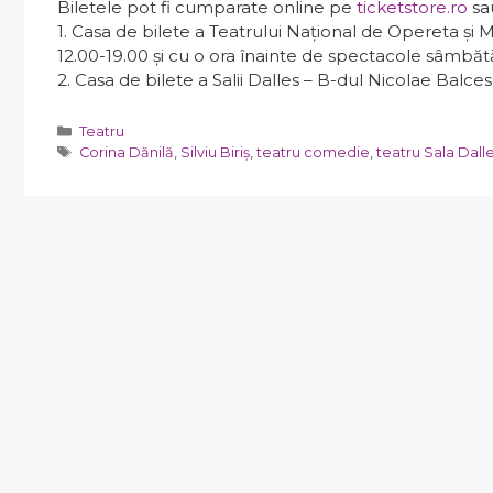
Biletele pot fi cumparate online pe
ticketstore.ro
sau
1. Casa de bilete a Teatrului Național de Opereta și M
12.00-19.00 și cu o ora înainte de spectacole sâmbăt
2. Casa de bilete a Salii Dalles – B-dul Nicolae Balcesc
Categorii
Teatru
Etichete
Corina Dănilă
,
Silviu Biriș
,
teatru comedie
,
teatru Sala Dall