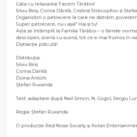
Gata cu relaxarea! Facem Tărăboi!
Silviu Biriș, Corina Dănilă, Cristina Strecopîtov și Ște
Organizăm o petrecere la care ne distrăm, povestim
Super petrecere, nu-i așa? Hai și tu!
Asta se întâmplă la Familia Tărăboi – o familie normal
descoperi, scenă cu scenă, tot ce e mai frumos în via
Distracție plăcută!
Distribuția:
Silviu Biriș
Corina Dănilă
Doina Antohi
Ștefan Ruxanda
Text: adaptare după Neil Simon, N. Gogol, Sergiu Lu
Regia: Ștefan Ruxanda
O producție Red Nose Society și Rotari Entertainme