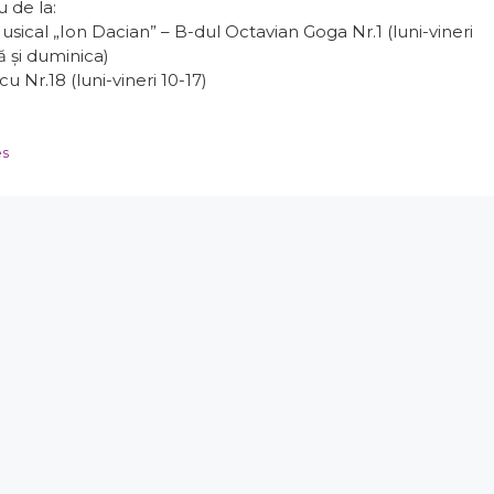
 de la:
usical „Ion Dacian” – B-dul Octavian Goga Nr.1 (luni-vineri
ă și duminica)
u Nr.18 (luni-vineri 10-17)
es