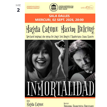
G
A
MIE
V
2
A
I
T
G
A
I
T
O
I
N
O
N