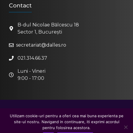
Contact
B-dul Nicolae Bălcescu 18
Sector 1, București
secretariat@dalles.ro
021.314.66.37
Luni - Vineri
9:00 - 17:00
2026 © Centrul Metropolitan de Educație și
Utilizam cookie-uri pentru a oferi cea mai buna experienta pe
site-ul nostru. Navigand in continuare, iti exprimi acordul
Cultură "Ioan I. Dalles"
pentru folosirea acestora.
creat de
DaWeb