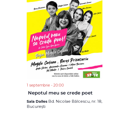
T
t
E
e
E
N
.
S
E
T
A
V
R
I
C
H
E
A
W
N
D
S
V
N
I
1 septembrie - 20:00
A
E
Nepotul meu se crede poet
W
V
Bd. Nicolae Bălcescu, nr. 18,
Sala Dalles
S
București
I
N