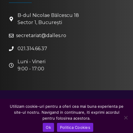
B-dul Nicolae Bălcescu 18
Sector 1, București
secretariat@dalles.ro
021.314.66.37
Luni - Vineri
9:00 - 17:00
2026 © Centrul Metropolitan de Educație și
Utilizam cookie-uri pentru a oferi cea mai buna experienta pe
site-ul nostru. Navigand in continuare, iti exprimi acordul
Cultură "Ioan I. Dalles"
pentru folosirea acestora.
creat de
DaWeb
Înscriere la cursuri
Ok
Politica Cookies