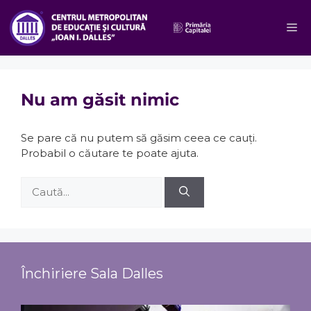
Sari
la
M
conținut
Nu am găsit nimic
Se pare că nu putem să găsim ceea ce cauți.
Probabil o căutare te poate ajuta.
Caută
după:
Închiriere Sala Dalles