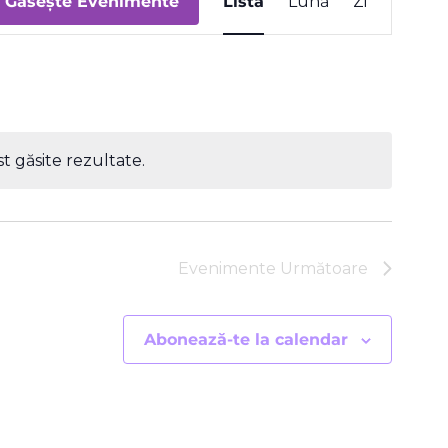
Găsește Evenimente
Listă
Lună
Zi
V
E
N
I
M
t găsite rezultate.
E
N
T
Evenimente
Următoare
V
I
Abonează-te la calendar
E
W