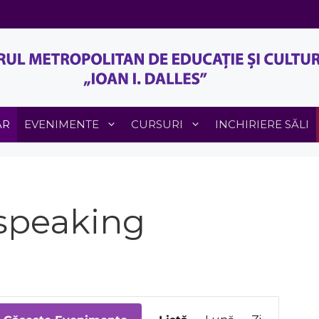
AR
EVENIMENTE
CURSURI
INCHIRIERE SĂLI
 speaking
E