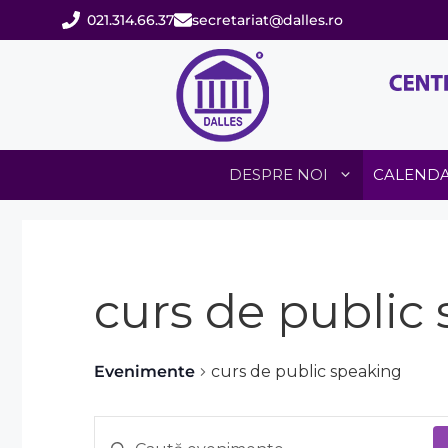
Sari
021.314.66.37
secretariat@dalles.ro
la
conținut
DESPRE NOI
CALEND
curs de public
Evenimente
curs de public speaking
E
E